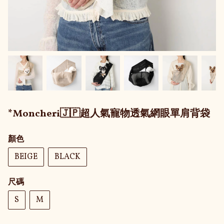
*Moncheri🇯🇵超人氣寵物透氣網眼單肩背袋
顏色
BEIGE
BLACK
尺碼
S
M