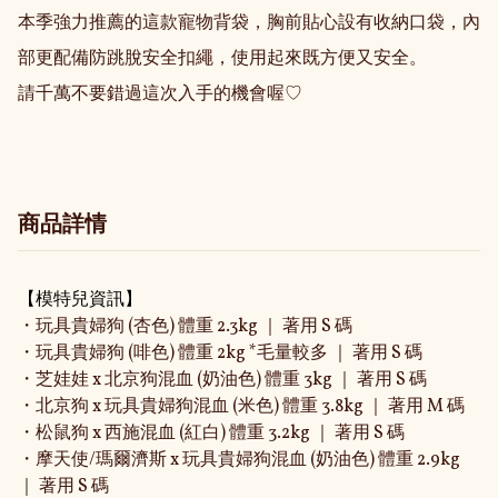
本季強力推薦的這款寵物背袋，胸前貼心設有收納口袋，內
部更配備防跳脫安全扣繩，使用起來既方便又安全。

請千萬不要錯過這次入手的機會喔♡
商品詳情
【模特兒資訊】
・玩具貴婦狗 (杏色) 體重 2.3kg ｜ 著用 S 碼
・玩具貴婦狗 (啡色) 體重 2kg *毛量較多 ｜ 著用 S 碼
・芝娃娃 x 北京狗混血 (奶油色) 體重 3kg ｜ 著用 S 碼
・北京狗 x 玩具貴婦狗混血 (米色) 體重 3.8kg ｜ 著用 M 碼
・松鼠狗 x 西施混血 (紅白) 體重 3.2kg ｜ 著用 S 碼
・摩天使/瑪爾濟斯 x 玩具貴婦狗混血 (奶油色) 體重 2.9kg
｜ 著用 S 碼