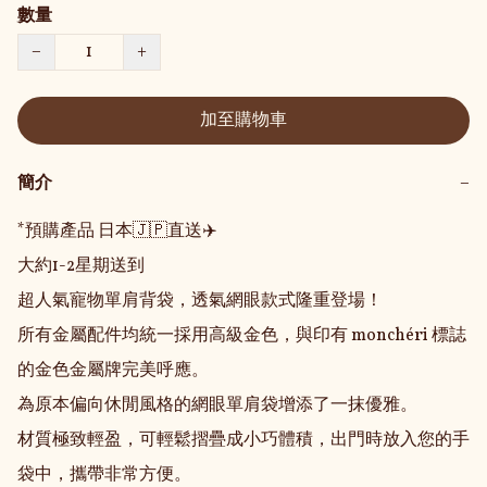
數量
−
+
加至購物車
簡介
−
*預購產品 日本🇯🇵直送✈️

大約1-2星期送到

超人氣寵物單肩背袋，透氣網眼款式隆重登場！

所有金屬配件均統一採用高級金色，與印有 monchéri 標誌
的金色金屬牌完美呼應。

為原本偏向休閒風格的網眼單肩袋增添了一抹優雅。

材質極致輕盈，可輕鬆摺疊成小巧體積，出門時放入您的手
袋中，攜帶非常方便。
