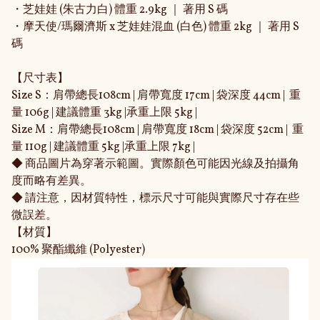
・芝娃娃 (朱古力白) 體重 2.9kg ｜ 著用 S 碼
・摩天使/瑪爾濟斯 x 芝娃娃混血 (白色) 體重 2kg ｜ 著用 S
碼
【尺寸表】
Size S：肩帶總長108cm | 肩帶寬度 17cm | 袋深度 44cm | 重
量 106g | 建議體重 3kg |承重上限 5kg |
Size M：肩帶總長108cm | 肩帶寬度 18cm | 袋深度 52cm | 重
量 110g | 建議體重 5kg |承重上限 7kg |
◆ 商品圖片為穿著示範圖。實際顏色可能因光線及拍攝角
度而略有差異。
◆ 請注意，因材質特性，標示尺寸可能與實際尺寸存在些
微誤差。
【材質】
100% 聚酯纖維 (Polyester)