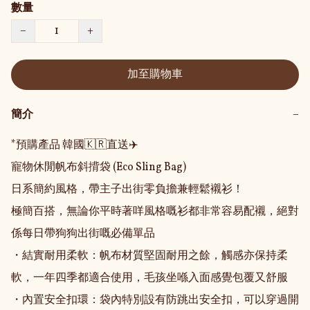
數量
−
+
加至購物車
簡介
−
*預購產品 韓國🇰🇷直送✈️

寵物休閒帆布斜揹袋 (Eco Sling Bag)

日系簡約風格，帶主子出街零負擔兼輕鬆襯衫！

極簡百搭，無論你平時著咩風格嘅衫都非常容易配襯，絕對
係每日帶狗狗出街嘅必備單品

・結實耐用柔軟：帆布材質堅固耐用之餘，觸感亦保持柔
軟，一年四季都適合使用，毛孩坐喺入面感覺包覆又舒服

・內置安全扣環：袋內特別設有防跳出安全扣，可以穿過開