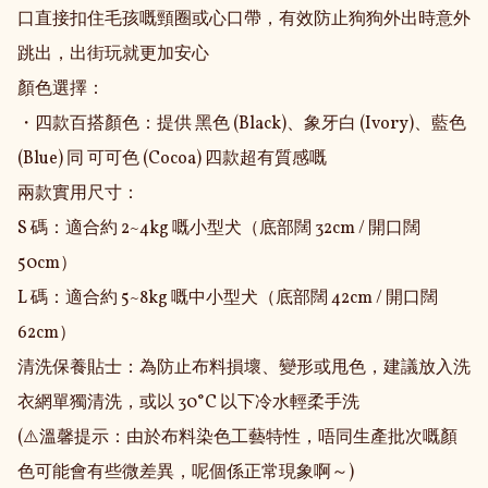
口直接扣住毛孩嘅頸圈或心口帶，有效防止狗狗外出時意外
跳出，出街玩就更加安心

顏色選擇：

・四款百搭顏色：提供 黑色 (Black)、象牙白 (Ivory)、藍色 
(Blue) 同 可可色 (Cocoa) 四款超有質感嘅

兩款實用尺寸：

S 碼：適合約 2~4kg 嘅小型犬（底部闊 32cm / 開口闊 
50cm）

L 碼：適合約 5~8kg 嘅中小型犬（底部闊 42cm / 開口闊 
62cm）

清洗保養貼士：為防止布料損壞、變形或甩色，建議放入洗
衣網單獨清洗，或以 30°C 以下冷水輕柔手洗

(⚠️溫馨提示：由於布料染色工藝特性，唔同生產批次嘅顏
色可能會有些微差異，呢個係正常現象啊～)