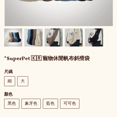
*SuperPet 🇰🇷 寵物休閒帆布斜揹袋
尺碼
細
大
顏色
黑色
象牙色
藍色
可可色