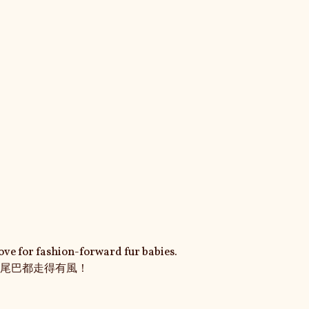
ove for fashion-forward fur babies.

條搖尾巴都走得有風！