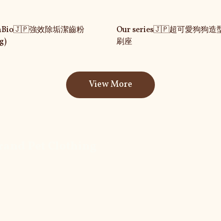
aBio🇯🇵強效除垢潔齒粉
Our series🇯🇵超可愛狗狗
g)
刷座
View More
 Pet Clothing