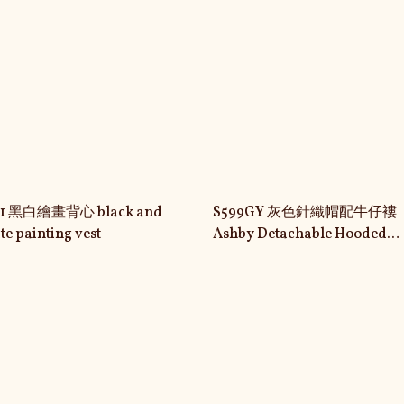
ck and
S599GY 灰色針織帽配牛仔褸
te painting vest
Ashby Detachable Hooded
Denim Vest