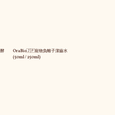
加酵
OraBio🇯🇵寵物負離子潔齒水
(50ml / 250ml)