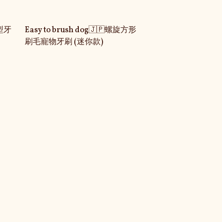
造型牙
Easy to brush dog🇯🇵螺旋方形
刷毛寵物牙刷 (迷你款)