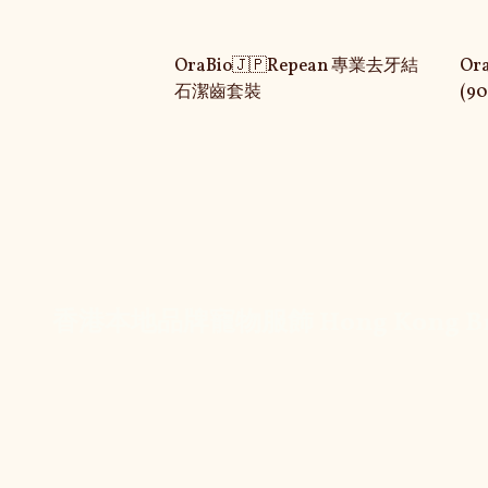
OraBio🇯🇵Repean 專業去牙結
Or
石潔齒套裝
(90
香港本地品牌寵物服飾 Hong Kong Brand