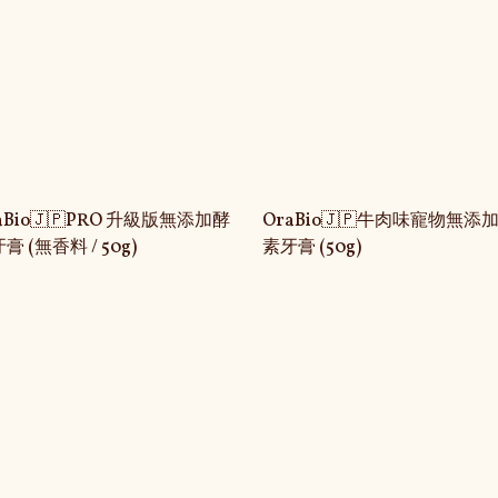
aBio🇯🇵PRO 升級版無添加酵
OraBio🇯🇵牛肉味寵物無添
膏 (無香料 / 50g)
素牙膏 (50g)