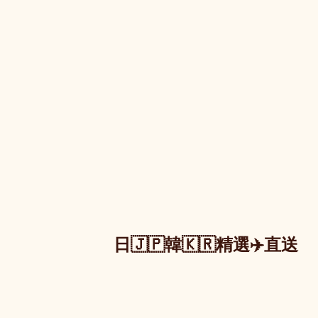
日🇯🇵韓🇰🇷精選✈️直送