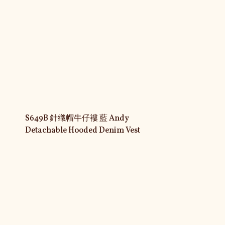
S649B 針織帽牛仔褸 藍 Andy
Detachable Hooded Denim Vest