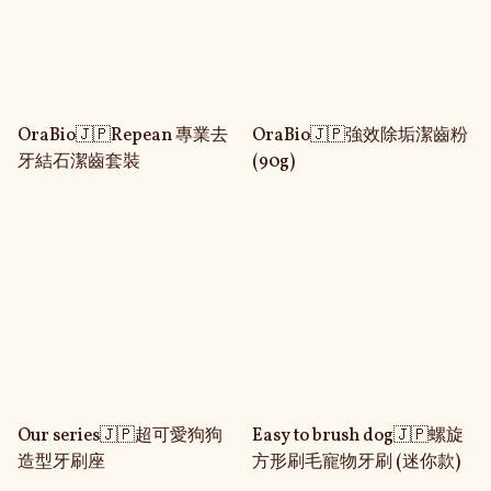
OraBio🇯🇵Repean 專業去
OraBio🇯🇵強效除垢潔齒粉
牙結石潔齒套裝
(90g)
Our series🇯🇵超可愛狗狗
Easy to brush dog🇯🇵螺旋
造型牙刷座
方形刷毛寵物牙刷 (迷你款)