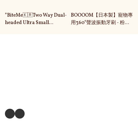
*BiteMe🇰🇷Two Way Dual-
BOOOOM【日本製】寵物專
headed Ultra Small
用360°聲波振動牙刷 - 粉紅
Toothbrush 兩頭二合一牙刷
色
關於我們
送貨及退換貨政策
送貨方式
毛孩衣服尺寸測量方式
關注我們