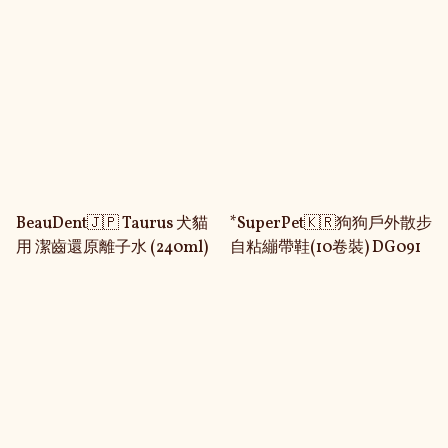
BeauDent🇯🇵 Taurus 犬貓
*SuperPet🇰🇷狗狗戶外散步
用 潔齒還原離子水 (240ml)
自粘繃帶鞋(10卷裝) DG091