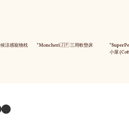
全天候涼感寵物枕
*Moncheri🇯🇵 三用軟墊床
*Super
小屋 (Cott
注我們