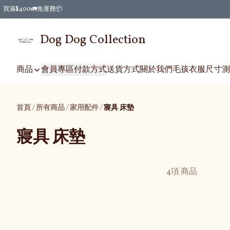
買滿$400🚛免運費📦
Dog Dog Collection
商品
會員專區
付款方式
送貨方式
關於我們
毛孩衣服尺寸測
首頁
/
所有商品
/
/
家用配件
寢具 床墊
寢具 床墊
4項 商品