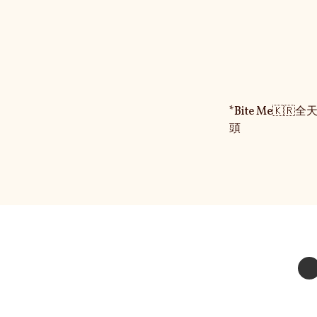
*Bite Me🇰
頭
關
關於我們
送貨及退換貨政策
送貨方式