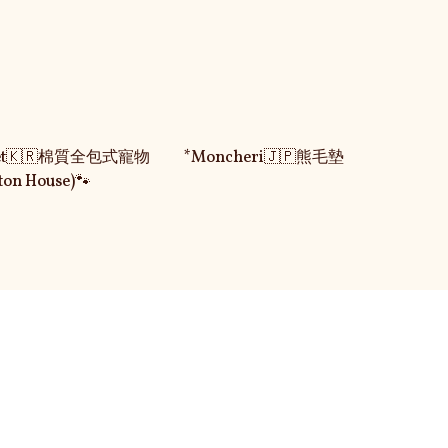
Pet🇰🇷棉質全包式寵物
*Moncheri🇯🇵熊毛墊
on House)🐾