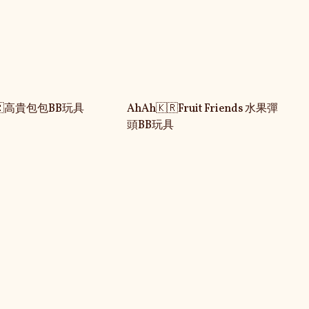
🇷高貴包包BB玩具
AhAh🇰🇷Fruit Friends 水果彈
頭BB玩具