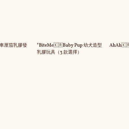
彩虹車厘茄乳膠發
*BiteMe🇰🇷Baby Pup 幼犬造型
AhAh
乳膠玩具（3 款選擇）