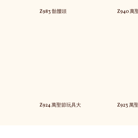
Z983 骷髏頭
Z940 
Z924 萬聖節玩具大
Z923 