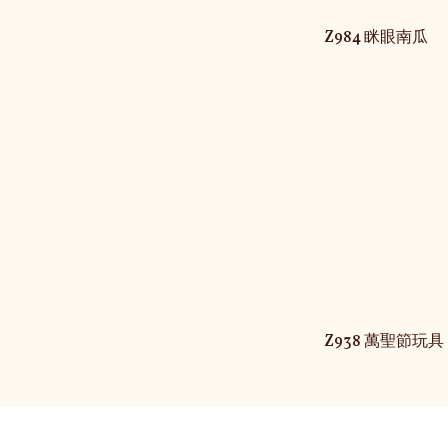
Z984 眯眼南瓜
Z938 萬聖節玩具