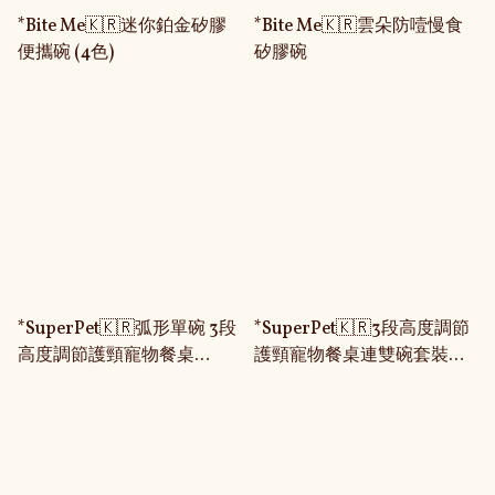
*Bite Me🇰🇷迷你鉑金矽膠
*Bite Me🇰🇷雲朵防噎慢食
便攜碗 (4色)
矽膠碗
*SuperPet🇰🇷弧形單碗 3段
*SuperPet🇰🇷3段高度調節
高度調節護頸寵物餐桌
護頸寵物餐桌連雙碗套裝
(SP015)
(SP006)