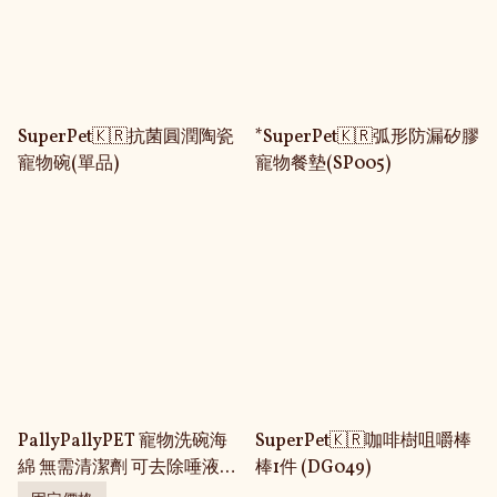
SuperPet🇰🇷抗菌圓潤陶瓷
*SuperPet🇰🇷弧形防漏矽膠
寵物碗(單品)
寵物餐墊(SP005)
PallyPallyPET 寵物洗碗海
SuperPet🇰🇷咖啡樹咀嚼棒
綿 無需清潔劑 可去除唾液污
棒1件 (DG049)
漬