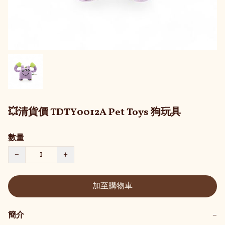
💥清貨價 TDTY0012A Pet Toys 狗玩具
數量
−
+
加至購物車
簡介
−