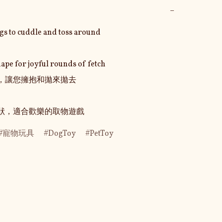
−
gs to cuddle and toss around

hape for joyful rounds of fetch

膀，讓您擁抱和拋來拋去

形狀，適合歡樂的取物遊戲
寵物玩具
DogToy
PetToy