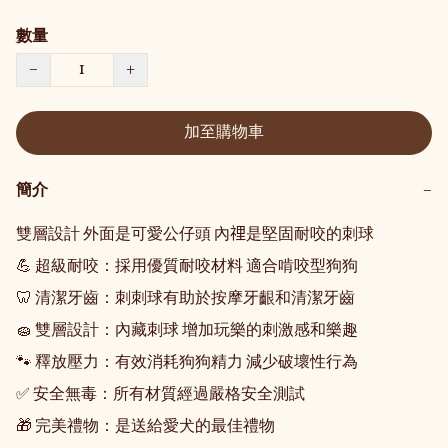
數量
−
+
加至購物車
簡介
−
雙層設計 外面是可愛公仔頭 內𥚃是堅固耐咬的刺球

💪 超級耐咬：採用優質耐咬材料 適合啃咬型狗狗

🦷 清潔牙齒：刺刺球有助於按摩牙齦和清潔牙齒

🧽 雙層設計：內藏刺球 增加玩樂的刺激感和樂趣

🐾 釋放壓力：有效消耗狗狗精力 減少破壞性行為

✅ 安全無毒：所有材質經過嚴格安全測試

🎁 完美禮物：是送給愛犬的最佳禮物