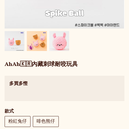
AhAh🇰🇷內藏刺球耐咬玩具
多買多慳
款式
粉紅兔仔
啡色熊仔