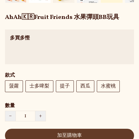
AhAh🇰🇷Fruit Friends 水果彈頭BB玩具
多買多慳
款式
菠蘿
士多啤梨
提子
西瓜
水蜜桃
數量
−
+
加至購物車