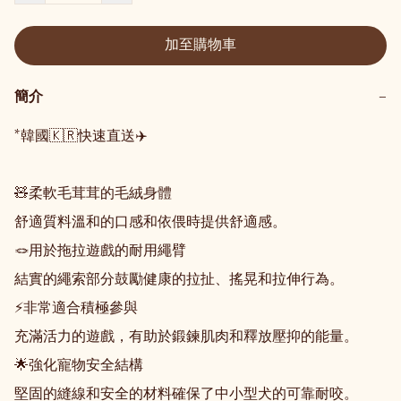
加至購物車
簡介
−
*韓國🇰🇷快速直送✈️

🧸柔軟毛茸茸的毛絨身體

舒適質料溫和的口感和依偎時提供舒適感。

🪢用於拖拉遊戲的耐用繩臂

結實的繩索部分鼓勵健康的拉扯、搖晃和拉伸行為。

⚡非常適合積極參與

充滿活力的遊戲，有助於鍛鍊肌肉和釋放壓抑的能量。

🌟強化寵物安全結構

堅固的縫線和安全的材料確保了中小型犬的可靠耐咬。