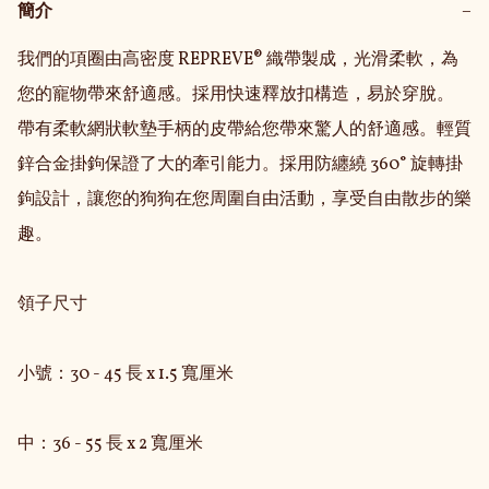
簡介
−
我們的項圈由高密度 REPREVE® 織帶製成，光滑柔軟，為
您的寵物帶來舒適感。採用快速釋放扣構造，易於穿脫。

帶有柔軟網狀軟墊手柄的皮帶給您帶來驚人的舒適感。輕質
鋅合金掛鉤保證了大的牽引能力。採用防纏繞 360° 旋轉掛
鉤設計，讓您的狗狗在您周圍自由活動，享受自由散步的樂
趣。

領子尺寸

小號：30 - 45 長 x 1.5 寬厘米

中：36 - 55 長 x 2 寬厘米
