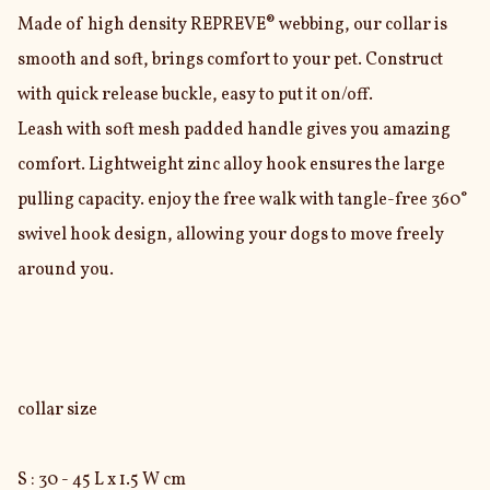
Made of high density REPREVE® webbing, our collar is 
smooth and soft, brings comfort to your pet. Construct 
with quick release buckle, easy to put it on/off.

Leash with soft mesh padded handle gives you amazing 
comfort. Lightweight zinc alloy hook ensures the large 
pulling capacity. enjoy the free walk with tangle-free 360° 
swivel hook design, allowing your dogs to move freely 
around you.

collar size

S : 30 - 45 L x 1.5 W cm
