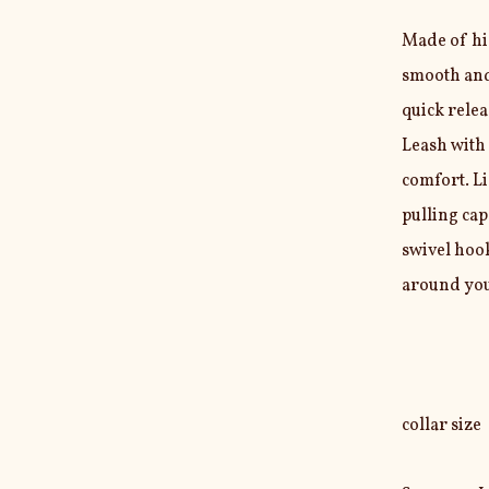
Made of hi
smooth and 
quick releas
Leash with
comfort. Li
pulling cap
swivel hook
around you
collar size
