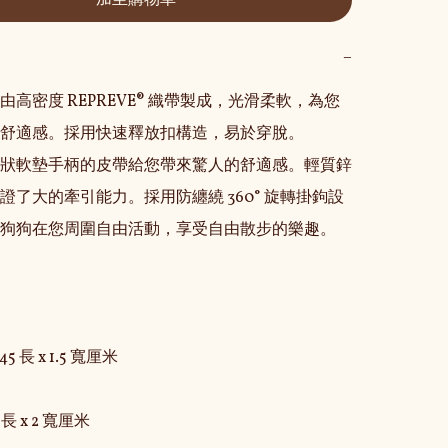
加至購物車
−
由高密度 REPREVE® 織帶製成，光滑柔軟，為您
舒適感。採用快速釋放扣構造，易於穿脫。

狀軟墊手柄的皮帶給您帶來驚人的舒適感。輕質鋅
證了大的牽引能力。採用防纏繞 360° 旋轉掛鉤設
狗狗在您周圍自由活動，享受自由散步的樂趣。

5 長 x 1.5 寬厘米

 長 x 2 寬厘米
