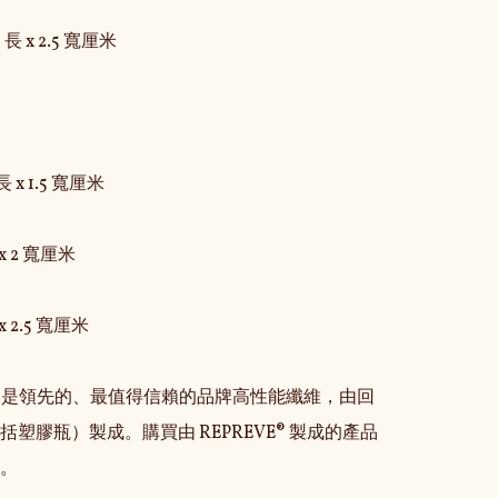
 長 x 2.5 寬厘米

 x 1.5 寬厘米

x 2 寬厘米

 2.5 寬厘米

VE® 是領先的、最值得信賴的品牌高性能纖維，由回
括塑膠瓶）製成。購買由 REPREVE® 製成的產品
。
