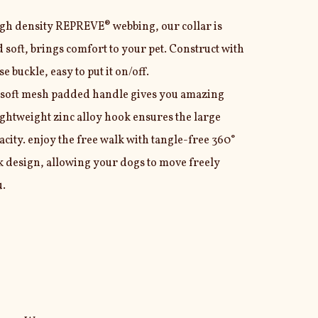
gh density REPREVE® webbing, our collar is 
soft, brings comfort to your pet. Construct with 
e buckle, easy to put it on/off.

 soft mesh padded handle gives you amazing 
ghtweight zinc alloy hook ensures the large 
acity. enjoy the free walk with tangle-free 360° 
 design, allowing your dogs to move freely 
.
