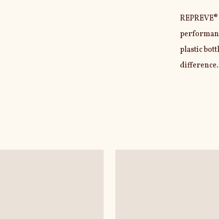
REPREVE® i
performanc
plastic bot
difference.