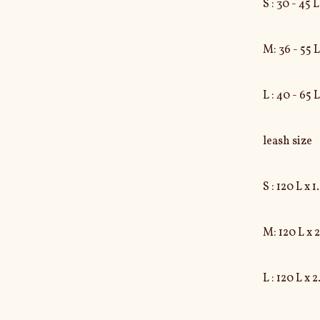
S : 30 - 45 
M: 36 - 55 L
L : 40 - 65 
leash size

S : 120 L x 
M: 120 L x 
L : 120 L x 