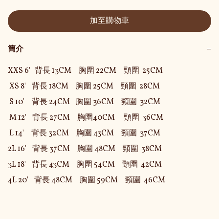
加至購物車
簡介
−
XXS 6'   背長 13CM     胸圍 22CM     頸圍  25CM

 XS 8'    背長 18CM     胸圍 25CM     頸圍  28CM

 S 10'     背長 24CM    胸圍 36CM     頸圍  32CM

 M 12'    背長 27CM     胸圍40CM      頸圍  36CM

 L 14'     背長 32CM     胸圍 43CM     頸圍  37CM

2L 16'    背長 37CM     胸圍 48CM     頸圍  38CM

3L 18'    背長 43CM     胸圍 54CM     頸圍  42CM

4L 20'    背長 48CM     胸圍 59CM     頸圍  46CM