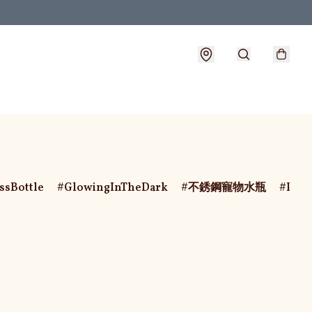
essBottle
GlowingInTheDark
不銹鋼寵物水瓶
PetB