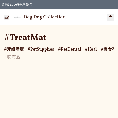
買滿$400🚛免運費📦
Dog Dog Collection
#TreatMat
牙齒清潔
PetSupplies
PetDental
Heal
慢食不
4項 商品